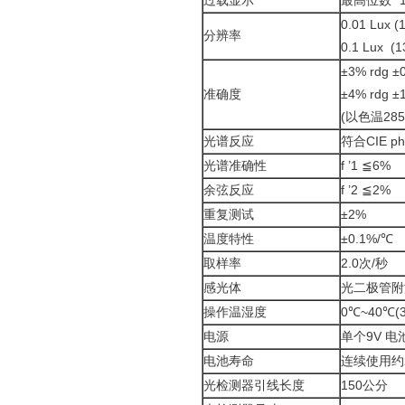
过载显示
最高位数" 1
0.01 Lux (
分辨率
0.1 Lux (1
±3% rdg ±0
准确度
±4% rdg ±1
(以色温28
光谱反应
符合CIE p
光谱准确性
f ’1 ≦6%
余弦反应
f ’2 ≦2%
重复测试
±2%
温度特性
±0.1%/℃
取样率
2.0次/秒
感光体
光二极管附
操作温湿度
0℃~40℃(3
电源
单个9V 电池
电池寿命
连续使用约2
光检测器引线长度
150公分