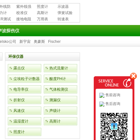
外线防
紫外线强
照度计
示波器
用品
力计
度计
校准仪
高斯计
弹簧试验
CR测试
接地电阻
万用表
机
转速表
测试仪
声波探伤仪
elsko公司
新宇宙
奥豪斯
Fischer
环保仪器
露点仪
热式流量计
尘埃粒子计数器
酸度PH计
电导率仪
气体检测仪
售前咨询
折射仪
测漏仪
售后咨询
风速仪
声级计
温湿度计
高斯计
照度计