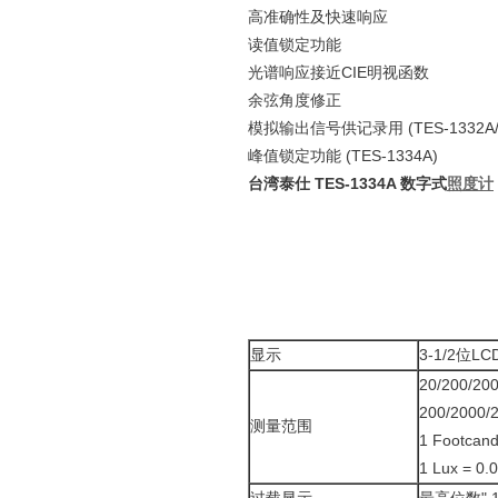
高准确性及快速响应
读值锁定功能
光谱响应接近CIE明视函数
余弦角度修正
模拟输出信号供记录用 (TES-1332A/1
峰值锁定功能 (TES-1334A)
台湾泰仕 TES-1334A 数字式
照度计
显示
3-1/2位L
20/200/2
200/2000/
测量范围
1 Footcand
1 Lux = 0.