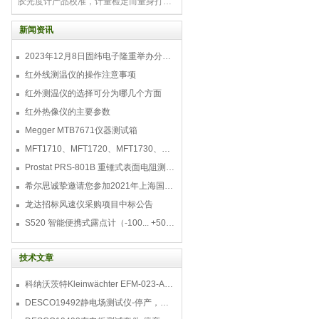
胶光度计产品校准，计量检定而量身打造
的一款高精密仪器，本产品符合国家计量
校准规范JJF1800-2020对于精密气溶胶
新闻资讯
光度计的计量性能要求
2023年12月8日固纬电子隆重举办分销商答谢会，展示重磅新产品！
红外线测温仪的操作注意事项
红外测温仪的选择可分为哪几个方面
红外热像仪的主要参数
Megger MTB7671仪器测试箱
MFT1710、MFT1720、MFT1730、MFT1735多功能测试仪
Prostat PRS-801B 重锤式表面电阻测量仪
希尔思诚挚邀请您参加2021年上海国际压缩机及设
龙达招标风速仪采购项目中标公告
S520 智能便携式露点计（-100... +50 °C TD）
技术文章
科纳沃茨特Kleinwächter EFM-023-AKC静电测试仪套件-EFM023AKC KIT
DESCO19492静电场测试仪-停产，替代型号770716