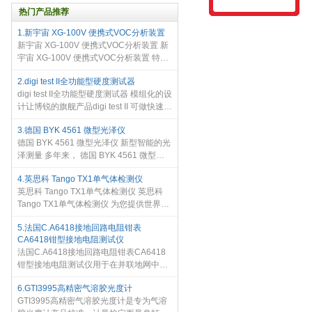
热门产品推荐
1.新宇宙 XG-100V 便携式VOC分析装置
新宇宙 XG-100V 便携式VOC分析装置 新
宇宙 XG-100V 便携式VOC分析装置 特
长： 高精度测定 搭载本公司独自卡法的超
2.digi test II全功能型硬度测试器
高感度，高选择性VOC气体传感器（专利
digi test II全功能型硬度测试器 模组化的设
4076465） 传感器可以测定ppb等级的甲
计让博锐的旗舰产品digi test II 可做快速的
拆解和组装，在需要维修或校准时节省时
3.德国 BYK 4561 微型光泽仪
间和麻烦。全功能型的digi test II 有业界首
德国 BYK 4561 微型光泽仪 新型智能的光
创的测量方式互换
泽测量 多年来， 德国 BYK 4561 微型光
泽仪 已成为光泽测量不可超越的工业标
4.英思科 Tango TX1单气体检测仪
准。它是唯一集高精确度、使用简便和多
英思科 Tango TX1单气体检测仪 英思科
功能于一体的光泽仪 - 为当今
Tango TX1单气体检测仪 为您提供世界上
最安全的单气体检测仪。 英思科 Tango
5.法国C.A6418接地回路电阻钳表
TX1单气体检测仪 使用独一无二的
CA6418钳型接地电阻测试仪
DualSense 双传感器技术，开启气检行业
法国C.A6418接地回路电阻钳表CA6418
智
钳型接地电阻测试仪用于在并联地网中进
行回路阻抗测量，例如配电杆、悬链线
6.GTI3995高精密气溶胶光度计
等。 该测量方式比使用两个辅助桩的传统
GTI3995高精密气溶胶光度计是专为气溶
测量方式更加简便。