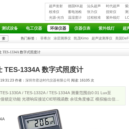
超声发射
德国KK超
汕头超声
时代超声
紫
接收仪器
校准仪
声波探伤
蓄电池检
超声探伤
张力仪
波探伤仪
扭矩仪
护
测
光源-光功
仪
测仪
温湿度计
仪
过程校准
紫外线灯
L
率计
仪
仪
测试设备
电工仪器
环保仪器
仪器仪表
紫外线灯
超
热门标签：
菲希尔
涂层测厚仪
凯茂Kimo
超声波测厚仪
美国DeF
 TES-1334A 数字式照度计
 TES-1334A 数字式照度计
19:31:23 作者：
深圳市君达时代仪器有限公司
阅读: 16105 次
-1330A / TES-1332A / TES-1334A 测量范围自0.01 Lux至
响应 读值锁定功能 光谱响应接近CIE明视函数 余弦角度修正 模拟输出信号
34A