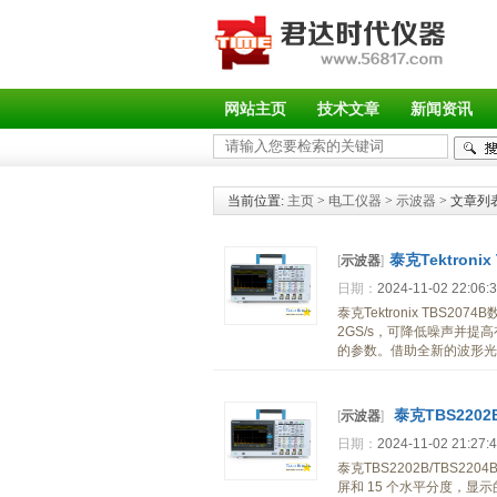
网站主页
技术文章
新闻资讯
当前位置:
主页
>
电工仪器
>
示波器
> 文章列
泰克Tektroni
[
示波器
]
日期：
2024-11-02 22:06:
泰克Tektronix TBS
2GS/s，可降低噪声并提
的参数。借助全新的波形光
泰克TBS2202B/
[
示波器
]
日期：
2024-11-02 21:27:
泰克TBS2202B/TBS2204
屏和 15 个水平分度，显