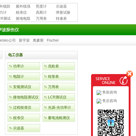
外线防
紫外线强
照度计
示波器
用品
力计
度计
校准仪
高斯计
弹簧试验
CR测试
接地电阻
万用表
机
转速表
测试仪
声波探伤仪
elsko公司
新宇宙
奥豪斯
Fischer
电工仪器
功率计
兆欧表
电阻计
钳形表
安规测试仪
万用表
用
售前咨询
接地电阻测试仪
LCR测试仪
售后咨询
过程校准仪
光源-光功率计
校准仪
蓄电池检测仪
示波器
度