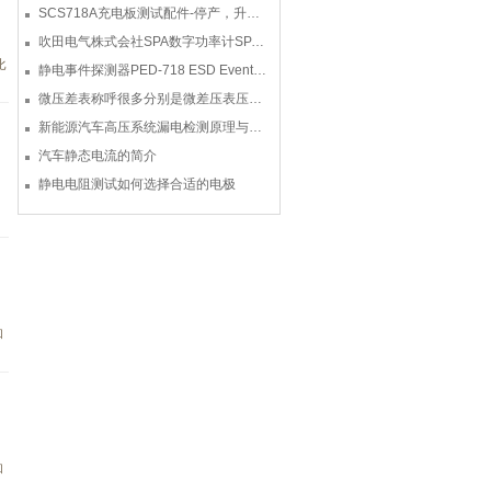
SCS718A充电板测试配件-停产，升级型号770719
吹田电气株式会社SPA数字功率计SPA3000/SPA2000/SPA1000
比
静电事件探测器PED-718 ESD Event Detector
微压差表称呼很多分别是微差压表压差计微压表
新能源汽车高压系统漏电检测原理与故障检修
汽车静态电流的简介
静电电阻测试如何选择合适的电极
和
和