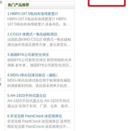
浏
热门产品推荐
1.HBRV-187.5电动布洛维硬度计
HBRV-187.5电动布洛维硬度计 HBRV-
187.5电动布洛维硬度计 具备布氏、洛
式、维氏三种试验方法，七级试验力 试验
2.CO110 便携式一氧化碳检测仪
力的施加、保荷、卸荷自动完成。 多用
法国凯茂KIMO CO110 便携式一氧化碳检
途，多功能，能满足用户多种硬度测
测仪操作简易且携带方便，显示屏背光功
能，显示一氧化碳最大值，两组报警可设
3.德国BYK公司新型光泽仪
置
德国BYK公司新型光泽仪 新型智能的光泽
测量 多年来， 德国BYK公司新型光泽仪
已成为光泽测量不可超越的工业标准。它
4.WDG-I单向刮漆试验仪（扁线）
是唯一集高精确度、使用简便和多功能于
有
WDG-I单向刮漆试验仪用于检测漆包扁线
一体的光泽仪 - 为当今品
被
的漆膜耐刮性能。该仪器采用单片机控
制，试验时只要键入所加砝码重量，仪器
5.AH-192D手持式露点仪
即能自动完成放下刮杆、刮破停机、计算
AH-192D手持式露点仪 AH-192D手持式
并显示刮破力及平均刮破力。扁线测试显
露点仪 应用于车间、厂房、仓库、图书
示每次的刮破力和平均刮破力。 仪器操作
馆、办公室、微机房、实验室等环境温湿
简单，灵敏度高，重复性能好，稳定可
6.菲尼克斯 PaintCheck 涂层测厚仪
度监测。 AH-192D手持式露点仪 产品特
靠，造型美观。
菲尼克斯 PaintCheck 涂层测厚仪 适用范
点 * 采用微型计算机技术，抗干扰技
围菲尼克斯 PaintCheck 涂层测厚仪不仅