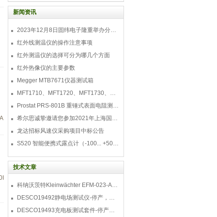
能测量涂层的厚度，也能提供有关涂层结
构的有价值信息，例如，顶部涂层或子填
新闻资讯
料。如果所测量的厚度超过标
2023年12月8日固纬电子隆重举办分销商答谢会，展示重磅新产品！
红外线测温仪的操作注意事项
，
红外测温仪的选择可分为哪几个方面
红外热像仪的主要参数
Megger MTB7671仪器测试箱
MFT1710、MFT1720、MFT1730、MFT1735多功能测试仪
Prostat PRS-801B 重锤式表面电阻测量仪
A
希尔思诚挚邀请您参加2021年上海国际压缩机及设
龙达招标风速仪采购项目中标公告
S520 智能便携式露点计（-100... +50 °C TD）
技术文章
I
科纳沃茨特Kleinwächter EFM-023-AKC静电测试仪套件-EFM023AKC KIT
DESCO19492静电场测试仪-停产，替代型号770716
DESCO19493充电板测试套件-停产，替代型号718+770719