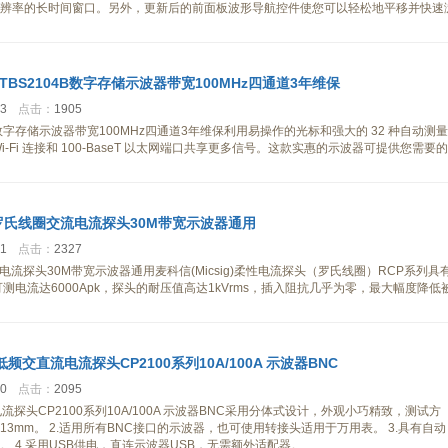
辨率的长时间窗口。另外，更新后的前面板波形导航控件使您可以轻松地平移并快速
ix TBS2104B数字存储示波器带宽100MHz四通道3年维保
03
点击：
1905
2104B数字存储示波器带宽100MHz四通道3年维保利用易操作的光标和强大的 32 种自动测量
-Fi 连接和 100-BaseT 以太网端口共享更多信号。这款实惠的示波器可提供您需要的
科信罗氏线圈交流电流探头30M带宽示波器通用
41
点击：
2327
流电流探头30M带宽示波器通用麦科信(Micsig)柔性电流探头（罗氏线圈）RCP系列具
可测电流达6000Apk，探头的耐压值高达1kVrms，插入阻抗几乎为零，最大幅度降低
 低频交直流电流探头CP2100系列10A/100A 示波器BNC
00
点击：
2095
流电流探头CP2100系列10A/100A 示波器BNC采用分体式设计，外观小巧精致，测试方
3mm。 2.适用所有BNC接口的示波器，也可使用转接头适用于万用表。 3.具有自动
 4.采用USB供电，直连示波器USB，无需额外适配器。