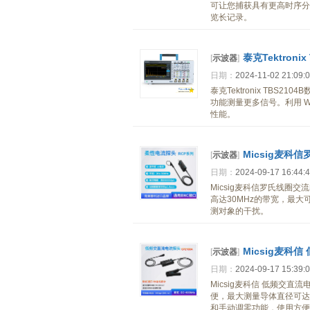
可让您捕获具有更高时序分
览长记录。
泰克Tektron
[
示波器
]
日期：
2024-11-02 21:09:
泰克Tektronix TBS
功能测量更多信号。利用 Wi
性能。
Micsig麦
[
示波器
]
日期：
2024-09-17 16:44:
Micsig麦科信罗氏线圈交
高达30MHz的带宽，最大
测对象的干扰。
Micsig麦科信
[
示波器
]
日期：
2024-09-17 15:39:
Micsig麦科信 低频交直
便，最大测量导体直径可达1
和手动调零功能，使用方便。