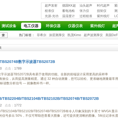
超声发射
德国KK超
汕头超声
时代超声
紫
接收仪器
校准仪
声波探伤
蓄电池检
超声探伤
张力仪
波探伤仪
扭矩仪
护
测
光源-光功
仪
测仪
温湿度计
仪
过程校准
紫外线灯
L
率计
仪
仪
测试设备
电工仪器
环保仪器
仪器仪表
紫外线灯
超
热门标签：
菲希尔
涂层测厚仪
凯茂Kimo
超声波测厚仪
美国DeF
表
x TBS2074B数字示波器TBS2072B
30
点击：
1789
2074B数字示波器TBS2072B具有易于使用的功能。全新的前端设计采用更高的采样率
高有效位，从而提高测量精度。通过 32 种自动测量，您可以轻松、更准确地测量最常
标读数分析信号 — 就像教科书一样。
TBS2204B/TBS2104B/TBS2102B/TBS2074B/TBS2072B
42
点击：
1772
B/TBS2104B/TBS2102B/TBS2074B/TBS2072B有令人印象深刻的 9 英寸 WVGA 显示
示的信号多出 50%，不仅可帮助您查看大图像，还可提供更清晰的图像。5M点记录长