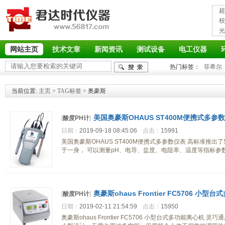
超
接
校
光
率
网站主页
技术文章
新闻资讯
测试设备
电工仪器
热门标签：
菲希尔
当前位置:
主页
>
TAG标签
> 奥豪斯
美国奥豪斯OHAUS ST400M便携式多参
[
酸度PH计
]
日期：
2019-09-18 08:45:06
点击：
15991
美国奥豪斯OHAUS ST400M便携式多参数仪表 高标准推出了S
于一身， 可以测量pH、电导、盐度、电阻率、温度等指标参
奥豪斯ohaus Frontier FC5706 小
[
酸度PH计
]
日期：
2019-02-11 21:54:59
点击：
15950
奥豪斯ohaus Frontier FC5706 小型台式多功能离心机