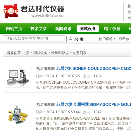
超
接
校
光
率
网站主页
技术文章
新闻资讯
测试设备
电工仪器
热门标签：
菲希尔
当前位置:
主页
>
测试设备
>
涂层测厚仪
> 文章列表
菲希尔FISCHER COULOSCOPE® C
[
涂层测厚仪
]
日期：
2024-10-07 16:07:25
点击：
1492
菲希尔FISCHER COULOSCOPE® CMS2库伦仪库
法。这个方法主要应用于检查电镀层的质量，现在也适用于监
菲希尔贵金属检测SIGMASCOPE® GOL
[
涂层测厚仪
]
日期：
2024-10-07 15:59:44
点击：
1342
菲希尔贵金属检测SIGMASCOPE® GOLD 由于贵金属
展的行业。*近，越来越多的假硬币和金条浮出水面。这导致
私人投资者想确保他们不会投资到假硬币或金条上。使用FIS