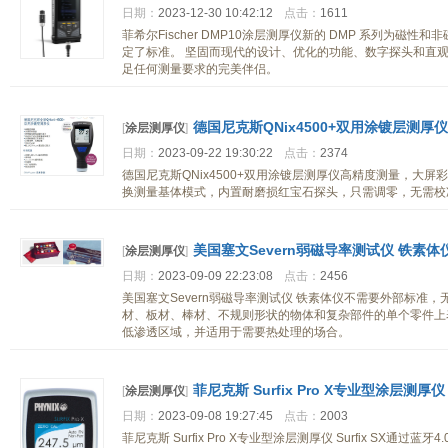
日期：
2023-12-30 10:42:12
点击：
1611
菲希尔Fischer DMP10涂层测厚仪新的 DMP 系列为
定了标准。 坚固而现代的设计、优化的功能、数字探头和直观的 Ta
足任何测量要求的完美伴侣。
德国尼克斯QNix4500+双用涂镀层测厚仪
[
涂层测厚仪
]
日期：
2023-09-22 19:30:22
点击：
2374
德国尼克斯QNix4500+双用涂镀层测厚仪高精度测量，大
换测量基体模式，内置耐磨损红宝石探头，只需调零，无需校准，
美国塞文Severn弱磁导率测试仪 铁素体
[
涂层测厚仪
]
日期：
2023-09-09 22:23:08
点击：
2456
美国塞文Severn弱磁导率测试仪 铁素体仪不需要外部标准
材、板材、棒材、不规则形状的物体和复杂部件的单个零件上
低渗透区域，并适用于需要热处理的场合。
菲尼克斯 Surfix Pro X专业型涂层测厚仪 Su
[
涂层测厚仪
]
日期：
2023-09-08 19:27:45
点击：
2003
菲尼克斯 Surfix Pro X专业型涂层测厚仪 Surfix SX通过