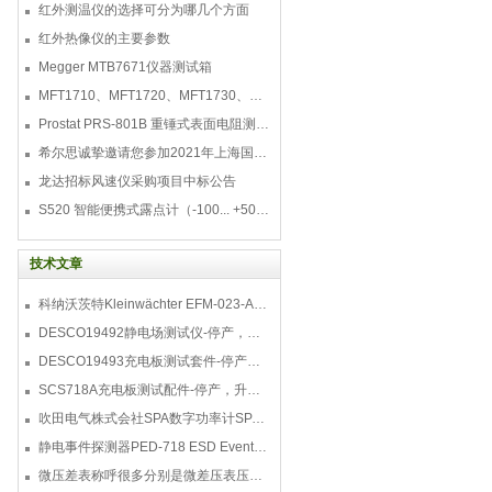
红外测温仪的选择可分为哪几个方面
红外热像仪的主要参数
Megger MTB7671仪器测试箱
MFT1710、MFT1720、MFT1730、MFT1735多功能测试仪
Prostat PRS-801B 重锤式表面电阻测量仪
希尔思诚挚邀请您参加2021年上海国际压缩机及设
龙达招标风速仪采购项目中标公告
S520 智能便携式露点计（-100... +50 °C TD）
技术文章
科纳沃茨特Kleinwächter EFM-023-AKC静电测试仪套件-EFM023AKC KIT
DESCO19492静电场测试仪-停产，替代型号770716
DESCO19493充电板测试套件-停产，替代型号718+770719
SCS718A充电板测试配件-停产，升级型号770719
吹田电气株式会社SPA数字功率计SPA3000/SPA2000/SPA1000
静电事件探测器PED-718 ESD Event Detector
微压差表称呼很多分别是微差压表压差计微压表