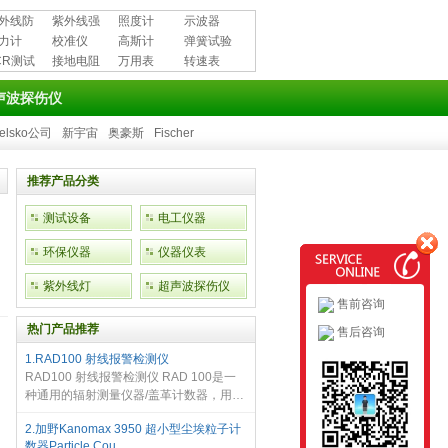
外线防
紫外线强
照度计
示波器
用品
力计
度计
校准仪
高斯计
弹簧试验
CR测试
接地电阻
万用表
机
转速表
测试仪
声波探伤仪
elsko公司
新宇宙
奥豪斯
Fischer
推荐产品分类
测试设备
电工仪器
环保仪器
仪器仪表
紫外线灯
超声波探伤仪
售前咨询
热门产品推荐
售后咨询
1.RAD100 射线报警检测仪
RAD100 射线报警检测仪 RAD 100是一
种通用的辐射测量仪器/盖革计数器，用于
探测和测量、、和X辐射。这是为了个人
2.加野Kanomax 3950 超小型尘埃粒子计
安全和教育目的。就像流行的雷达警报
数器Particle Cou