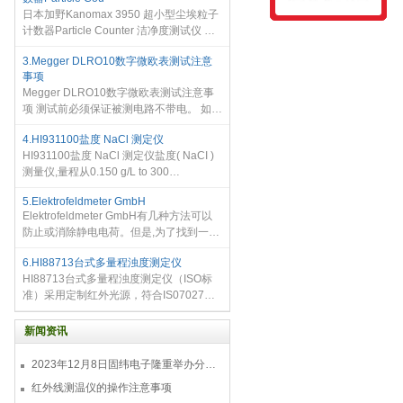
100倍，RAD 100的特点是其数字液晶
日本加野Kanomax 3950 超小型尘埃粒子
计数器Particle Counter 洁净度测试仪 重
视可视性，大画面，触摸屏显示器，可在
3.Megger DLRO10数字微欧表测试注意
附带软件上显示测试数据 双通道：
事项
0.1um0.3um 额定流量：2.83umin 通过实
Megger DLRO10数字微欧表测试注意事
现
项 测试前必须保证被测电路不带电。 如果
不能断开电路（比如：当测试高压电池的
4.HI931100盐度 NaCl 测定仪
连接时，无法断开电池），使用者必须注
HI931100盐度 NaCl 测定仪盐度( NaCI )
意这种危险。当将仪器连接
测量仪,量程从0.150 g/L to 300
g/LNaCI，自动识别测量范围，1-2点自动
5.Elektrofeldmeter GmbH
识别盐度校准，通过内置标准校准点和专
Elektrofeldmeter GmbH有几种方法可以
用盐度标准缓冲液，快捷校准，确保测量
防止或消除静电电荷。但是,为了找到一个
精度和准确性。
有意义和有效的解决方案,首先必须找到这
6.HI88713台式多量程浊度测定仪
种电荷的起源,并测量其数量和极性。为此,
HI88713台式多量程浊度测定仪（ISO标
以及监测所需的静电充电,我们的电表适
准）采用定制红外光源，符合IS07027浊
用。
度测量标准，微处理器通过到达检光器的
光强计算出浊度值；修正了颜色的干扰，
新闻资讯
具有色度补偿、光源自动补偿功能，避免
了光源波动引起的干扰，无需频繁校准。
2023年12月8日固纬电子隆重举办分销商答谢会，展示重磅新产品！
红外线测温仪的操作注意事项