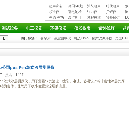
超声发射
德国KK超
汕头超声
时代超声
紫
接收仪器
校准仪
声波探伤
蓄电池检
超声探伤
张力仪
波探伤仪
扭矩仪
护
测
光源-光功
仪
测仪
温湿度计
仪
过程校准
紫外线灯
L
率计
仪
仪
测试设备
电工仪器
环保仪器
仪器仪表
紫外线灯
超
热门标签：
菲希尔
涂层测厚仪
凯茂Kimo
超声波测厚仪
美国DeF
ko公司posiPen笔式涂层测厚仪
37
点击：
1487
posiPen笔式涂层测厚仪，用于测量钢的油漆、搪瓷、电镀、热浸镀锌等非磁性涂层的厚
特的磁体，理想用于极小位置的涂层的测量。