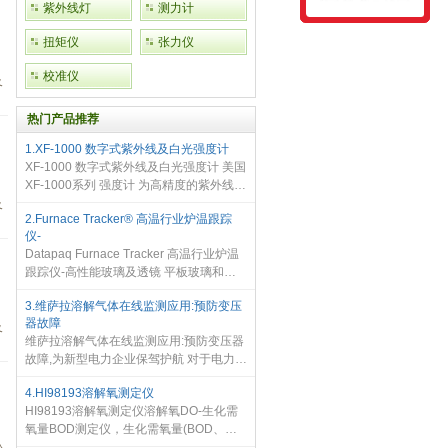
紫外线灯
测力计
扭矩仪
张力仪
校准仪
及
热门产品推荐
1.XF-1000 数字式紫外线及白光强度计
XF-1000 数字式紫外线及白光强度计 美国
XF-1000系列 强度计 为高精度的紫外线强
度、剂量测量及可见光照度应用而设计。
及
2.Furnace Tracker® 高温行业炉温跟踪
通过选配可更换传感器，可以测量紫外强
仪-
度及紫外照射剂量(能量
Datapaq Furnace Tracker 高温行业炉温
跟踪仪-高性能玻璃及透镜 平板玻璃和玻
璃透镜的高温涂装是在真空中进行的，并
3.维萨拉溶解气体在线监测应用:预防变压
且涉及减反射之类的特殊涂装。 Furnace
器故障
Tracker 高温行业炉温跟踪仪-高性
及
维萨拉溶解气体在线监测应用:预防变压器
故障,为新型电力企业保驾护航 对于电力企
业来说，最糟糕的事情莫过于非计划性停
4.HI98193溶解氧测定仪
电，这不仅会导致设备故障、收益减损，
HI98193溶解氧测定仪溶解氧DO-生化需
且对公司的品牌信
氧量BOD测定仪，生化需氧量(BOD、生
化耗氧量)，耗氧速率测定活性污泥耗氧速