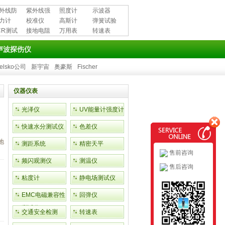
外线防
紫外线强
照度计
示波器
用品
力计
度计
校准仪
高斯计
弹簧试验
CR测试
接地电阻
万用表
机
转速表
测试仪
声波探伤仪
elsko公司
新宇宙
奥豪斯
Fischer
仪器仪表
光泽仪
UV能量计强度计
快速水分测试仪
色差仪
地
测距系统
精密天平
售前咨询
频闪观测仪
测温仪
售后咨询
粘度计
静电场测试仪
EMC电磁兼容性
回弹仪
。
测试仪
交通安全检测
转速表