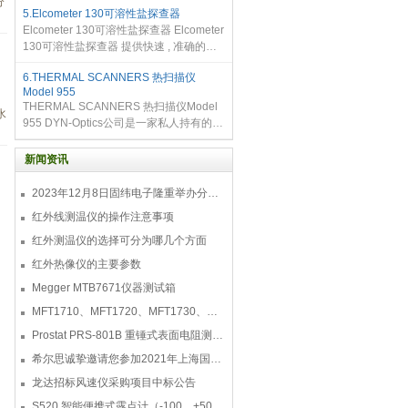
分
5.Elcometer 130可溶性盐探查器
率，可要分析是否含有无毒物、负荷条件
Elcometer 130可溶性盐探查器 Elcometer
和排泥平衡情况，以更好的设置、控制污
130可溶性盐探查器 提供快速 , 准确的测
水处理过程
量了可溶性盐水平和浓度 - 比其他Bresle
6.THERMAL SCANNERS 热扫描仪
等效方法快4倍以上。 新Elcometer 130可
Model 955
溶性盐探查器允许您在短短的两分钟
THERMAL SCANNERS 热扫描仪Model
水
955 DYN-Optics公司是一家私人持有的美
国技术公司，在设计和制造创新性的光电
产品方面有着领先各行业超过30年的经
新闻资讯
验。 我们的产品涵盖广泛的技术和应用范
围
2023年12月8日固纬电子隆重举办分销商答谢会，展示重磅新产品！
红外线测温仪的操作注意事项
红外测温仪的选择可分为哪几个方面
红外热像仪的主要参数
Megger MTB7671仪器测试箱
MFT1710、MFT1720、MFT1730、MFT1735多功能测试仪
Prostat PRS-801B 重锤式表面电阻测量仪
希尔思诚挚邀请您参加2021年上海国际压缩机及设
龙达招标风速仪采购项目中标公告
S520 智能便携式露点计（-100... +50 °C TD）