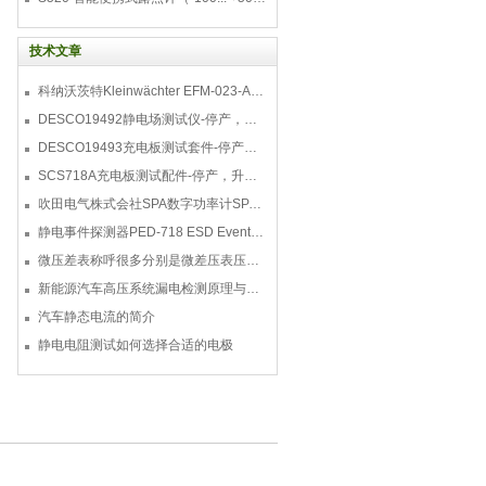
技术文章
科纳沃茨特Kleinwächter EFM-023-AKC静电测试仪套件-EFM023AKC KIT
DESCO19492静电场测试仪-停产，替代型号770716
DESCO19493充电板测试套件-停产，替代型号718+770719
SCS718A充电板测试配件-停产，升级型号770719
吹田电气株式会社SPA数字功率计SPA3000/SPA2000/SPA1000
静电事件探测器PED-718 ESD Event Detector
微压差表称呼很多分别是微差压表压差计微压表
新能源汽车高压系统漏电检测原理与故障检修
汽车静态电流的简介
静电电阻测试如何选择合适的电极