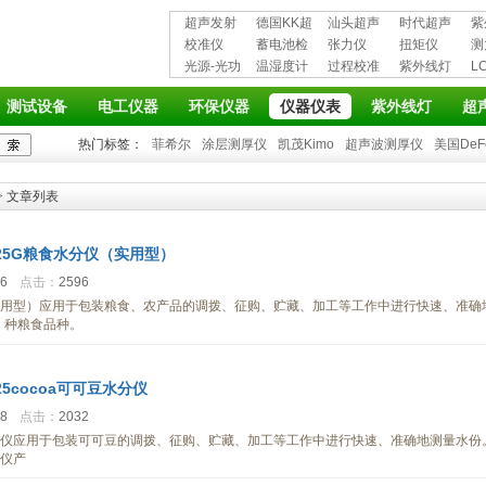
超声发射
德国KK超
汕头超声
时代超声
紫
接收仪器
校准仪
声波探伤
蓄电池检
超声探伤
张力仪
波探伤仪
扭矩仪
护
测
光源-光功
仪
测仪
温湿度计
仪
过程校准
紫外线灯
L
率计
仪
仪
测试设备
电工仪器
环保仪器
仪器仪表
紫外线灯
超
热门标签：
菲希尔
涂层测厚仪
凯茂Kimo
超声波测厚仪
美国DeF
> 文章列表
825G粮食水分仪（实用型）
06
点击：
2596
仪（实用型）应用于包装粮食、农产品的调拨、征购、贮藏、加工等工作中进行快速、准确
7 种粮食品种。
825cocoa可可豆水分仪
48
点击：
2032
可豆水分仪应用于包装可可豆的调拨、征购、贮藏、加工等工作中进行快速、准确地测量水份
分仪产