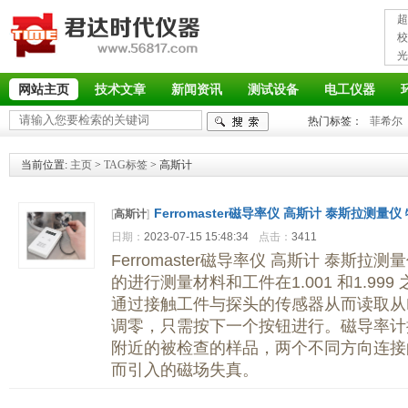
超
接
校
光
率
网站主页
技术文章
新闻资讯
测试设备
电工仪器
热门标签：
菲希尔
当前位置:
主页
>
TAG标签
> 高斯计
Ferromaster磁导率仪 高斯计 泰斯拉测量
[
高斯计
]
日期：
2023-07-15 15:48:34
点击：
3411
Ferromaster磁导率仪 高斯计 泰斯
的进行测量材料和工件在1.001 和1.99
通过接触工件与探头的传感器从而读取从
调零，只需按下一个按钮进行。磁导率计
附近的被检查的样品，两个不同方向连接
而引入的磁场失真。