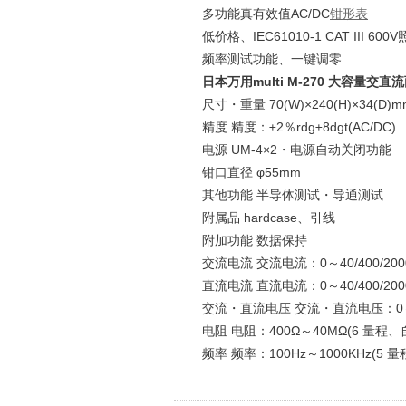
多功能真有效值AC/DC
钳形表
低价格、IEC61010-1 CAT III 600
频率测试功能、一键调零
日本万用multi M-270 大容量交
尺寸・重量 70(W)×240(H)×34(D)m
精度 精度：±2％rdg±8dgt(AC/DC)
电源 UM-4×2・电源自动关闭功能
钳口直径 φ55mm
其他功能 半导体测试・导通测试
附属品 hardcase、引线
附加功能 数据保持
交流电流 交流电流：0～40/400/200
直流电流 直流电流：0～40/400/200
交流・直流电压 交流・直流电压：0～400
电阻 电阻：400Ω～40MΩ(6 量程、
频率 频率：100Hz～1000KHz(5 