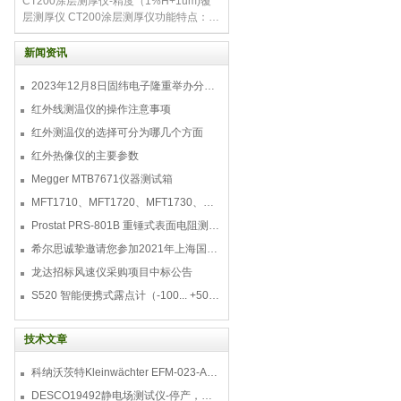
CT200涂层测厚仪-精度（1%H+1um)覆
定时模式等。 测量数据可存储、查询和
层测厚仪 CT200涂层测厚仪功能特点： 1.
采用码值稳定的AD测量方法，淘汰频率不
稳的振荡电路法，使F1.5示值误差达到
新闻资讯
1%H+1 um，高于目前覆层测厚仪普遍的
2023年12月8日固纬电子隆重举办分销商答谢会，展示重磅新产品！
红外线测温仪的操作注意事项
红外测温仪的选择可分为哪几个方面
红外热像仪的主要参数
Megger MTB7671仪器测试箱
MFT1710、MFT1720、MFT1730、MFT1735多功能测试仪
Prostat PRS-801B 重锤式表面电阻测量仪
希尔思诚挚邀请您参加2021年上海国际压缩机及设
龙达招标风速仪采购项目中标公告
S520 智能便携式露点计（-100... +50 °C TD）
技术文章
科纳沃茨特Kleinwächter EFM-023-AKC静电测试仪套件-EFM023AKC KIT
DESCO19492静电场测试仪-停产，替代型号770716