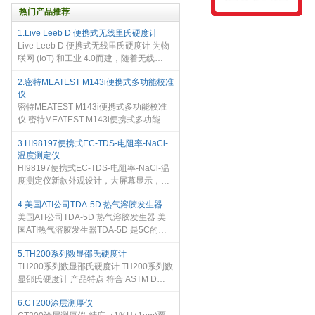
热门产品推荐
1.Live Leeb D 便携式无线里氏硬度计
Live Leeb D 便携式无线里氏硬度计 为物
联网 (IoT) 和工业 4.0而建，随着无线
EquotipLive Leeb D 便携式里氏硬度计 型
2.密特MEATEST M143i便携式多功能校准
冲击装置和直观的Equotip程序你可以测量
仪
和收集任何硬度数据表。通过自动同
密特MEATEST M143i便携式多功能校准
仪 密特MEATEST M143i便携式多功能校
准仪 支持1000V和2A的交直流输出，是一
3.HI98197便携式EC-TDS-电阻率-NaCl-
个节约成本的明智选择。对于4位半数字
温度测定仪
多用表的直流电压校准，它可提供60ppm
HI98197便携式EC-TDS-电阻率-NaCl-温
的
度测定仪新款外观设计，大屏幕显示，背
景灯，随屏操作步骤提示，多种可选语
4.美国ATI公司TDA-5D 热气溶胶发生器
言，配备ECTDS电极不锈钢流通池，避免
美国ATI公司TDA-5D 热气溶胶发生器 美
空气中二氧化碳等成分干扰测量
国ATI热气溶胶发生器TDA-5D 是5C的升
级产品，5D热气溶胶发生器是专为发生范
5.TH200系列数显邵氏硬度计
围广泛的应用而设计的气溶胶发生装置，
TH200系列数显邵氏硬度计 TH200系列数
可以应用于从小型的空气净化单元
显邵氏硬度计 产品特点 符合 ASTM D
2240, GB/T 531.1, ISO7619-1 测量模式:
6.CT200涂层测厚仪
均值模式, 最大值模式, 最大值平均模式，