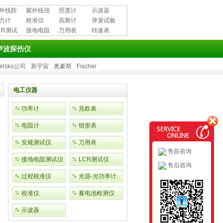
外线防
紫外线强
照度计
示波器
用品
力计
度计
校准仪
高斯计
弹簧试验
CR测试
接地电阻
万用表
机
转速表
测试仪
声波探伤仪
elsko公司
新宇宙
奥豪斯
Fischer
电工仪器
功率计
兆欧表
电阻计
钳形表
安规测试仪
万用表
售前咨询
接地电阻测试仪
LCR测试仪
售后咨询
过程校准仪
光源-光功率计
校准仪
蓄电池检测仪
示波器