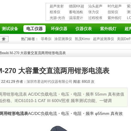
超声发射
德国KK超
汕头超声
时代超声
紫
接收仪器
校准仪
声波探伤
蓄电池检
超声探伤
张力仪
波探伤仪
扭矩仪
护
测
光源-光功
仪
测仪
温湿度计
仪
过程校准
紫外线灯
L
率计
仪
仪
测试设备
电工仪器
环保仪器
仪器仪表
紫外线灯
超
热门标签：
菲希尔
涂层测厚仪
凯茂Kimo
超声波测厚仪
美国DeF
multi M-270 大容量交直流两用钳形电流表
 M-270 大容量交直流两用钳形电流表
22:41:29 作者：
深圳市君达时代仪器有限公司
阅读: 6910 次
直流两用钳形电流表 AC/DC负载电流・电压・电阻・频率 55mm 真有效值
格、IEC61010-1 CAT III 600V照准 频率测试功能、一键调
直流两用钳形电流表
AC/DC负载电流・电压・电阻・频率 φ55mm 真有效