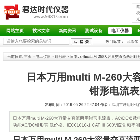
超
接
校
光
率
网站主页
技术文章
新闻资讯
测试设备
电工仪器
热门标签：
菲希尔
当前位置:
主页
>
电工仪器
>
钳形表
> 日本万用multi M-260大容量交直流两用
日本万用multi M-26
钳形电流表
发布时间：2019-05-26 22:47:04 作者：
深圳市君达时代
日本万用multi M-260大容量交直流两用钳形电流表，AC/DC负
功能AC/DC钳形表 低价格、IEC61010-1 CAT III 600V照准 
日本万用multi M-260大容量交直