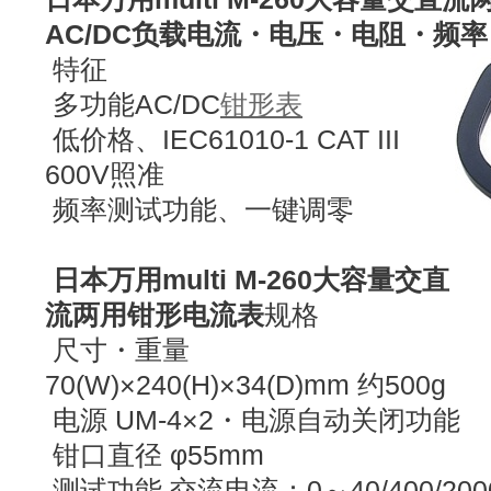
AC/DC负载电流・电压・电阻・频率 
特征
多功能AC/DC
钳形表
低价格、IEC61010-1 CAT III
600V照准
频率测试功能、一键调零
日本万用multi M-260大容量交直
流两用钳形电流表
规格
尺寸・重量
70(W)×240(H)×34(D)mm 约500g
电源 UM-4×2・电源自动关闭功能
钳口直径 φ55mm
测试功能 交流电流：0～40/400/200