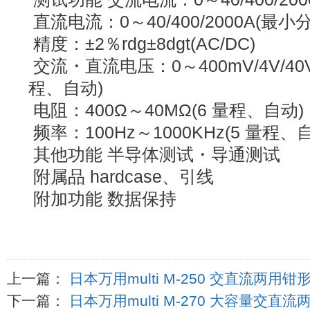
直流电流：0～40/400/2000A(最小分
精度：±2％rdg±8dgt(AC/DC)
交流・直流电压：0～400mV/4V/40V/4
程、自动)
电阻：400Ω～40MΩ(6 量程、自动)
频率：100Hz～1000KHz(5 量程、
其他功能 半导体测试・导通测试
附属品 hardcase、引线
附加功能 数据保持
上一篇：
日本万用multi M-250 交直流两用
下一篇：
日本万用multi M-270 大容量交直