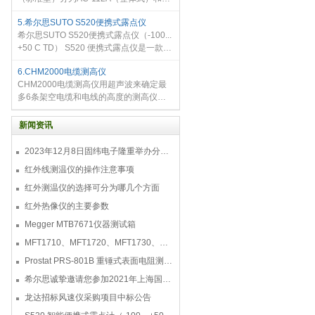
空采样泵及压力传感
AC-112AS（分体式）两个型号；应用广
5.希尔思SUTO S520便携式露点仪
泛、测量准确，几乎可以测量所有的基
希尔思SUTO S520便携式露点仪（-100...
体，无论是铁基还是非铁基；并且带有
+50 C TD） S520 便携式露点仪是一款用
于现场测量压缩空气/气体露点的单一手持
6.CHM2000电缆测高仪
式设备。该设备集成QCM 和聚合物传感
CHM2000电缆测高仪用超声波来确定最
器，露点测量范围为-100 ... +20C T
多6条架空电缆和电线的高度的测高仪
CHM2000电缆测高仪 产品简介： CHM系
列电缆测高仪利用超声波来确定最多6条
新闻资讯
架空电缆和电线的高度 CHM系列的设计
2023年12月8日固纬电子隆重举办分销商答谢会，展示重磅新产品！
红外线测温仪的操作注意事项
红外测温仪的选择可分为哪几个方面
红外热像仪的主要参数
Megger MTB7671仪器测试箱
MFT1710、MFT1720、MFT1730、MFT1735多功能测试仪
Prostat PRS-801B 重锤式表面电阻测量仪
希尔思诚挚邀请您参加2021年上海国际压缩机及设
龙达招标风速仪采购项目中标公告