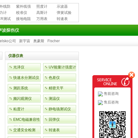
外线防
紫外线强
照度计
示波器
用品
力计
度计
校准仪
高斯计
弹簧试验
CR测试
接地电阻
万用表
机
转速表
测试仪
声波探伤仪
elsko公司
新宇宙
奥豪斯
Fischer
仪器仪表
光泽仪
UV能量计强度计
快速水分测试仪
色差仪
测距系统
精密天平
售前咨询
频闪观测仪
测温仪
售后咨询
粘度计
静电场测试仪
EMC电磁兼容性
回弹仪
测试仪
交通安全检测
转速表