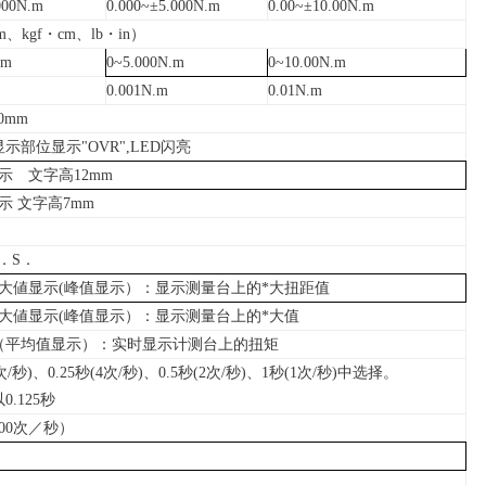
000N.m
0.000~
±
5.000N.m
0.00~
±
10.00N.m
m
、
kgf
・
cm
、
lb
・
in
）
.m
0~5.000N.m
0~10.00N.m
0.001N.m
0.01N.m
80mm
显示部位显示
"OVR",LED
闪亮
示 文字高
12mm
示 文字高
7mm
．
S
．
大値显示
(
峰值显示）：显示测量台上的
*
大扭距值
大値显示
(
峰值显示）：显示测量台上的
*
大值
（平均值显示）：实时显示计测台上的扭矩
次
/
秒
)
、
0.25
秒
(4
次
/
秒
)
、
0.5
秒
(2
次
/
秒
)
、
1
秒
(1
次
/
秒
)
中选择。
以
0.125
秒
00
次／秒）