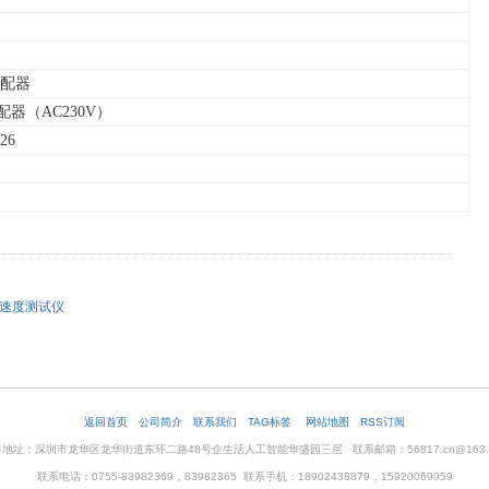
配器
配器（
AC230V
）
26
 线速度测试仪
返回首页
公司简介
联系我们
TAG标签
网站地图
RSS订阅
地址：深圳市龙华区龙华街道东环二路48号企生活人工智能华盛园三层 联系邮箱：56817.cn@163.
联系电话：0755-83982369，83982365 联系手机：18902438879，15920069059