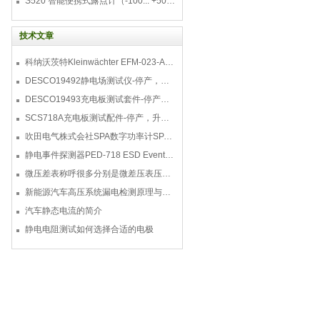
S520 智能便携式露点计（-100... +50 °C TD）
技术文章
科纳沃茨特Kleinwächter EFM-023-AKC静电测试仪套件-EFM023AKC KIT
DESCO19492静电场测试仪-停产，替代型号770716
DESCO19493充电板测试套件-停产，替代型号718+770719
SCS718A充电板测试配件-停产，升级型号770719
吹田电气株式会社SPA数字功率计SPA3000/SPA2000/SPA1000
静电事件探测器PED-718 ESD Event Detector
微压差表称呼很多分别是微差压表压差计微压表
新能源汽车高压系统漏电检测原理与故障检修
汽车静态电流的简介
静电电阻测试如何选择合适的电极