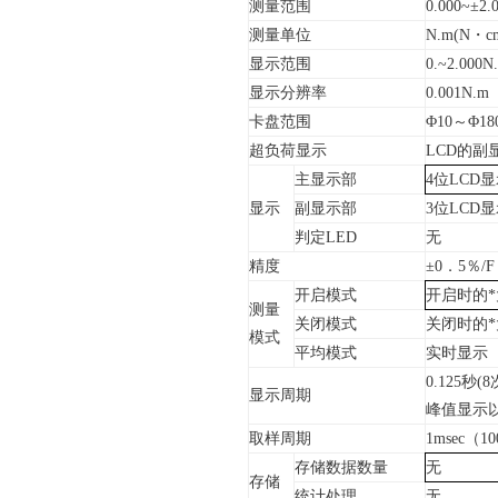
测量范围
0.000~
±
2.
测量单位
N.m(N
・
c
显示范围
0.~2.000N
显示分辨率
0.001N.m
卡盘范围
Φ
10
～Φ
1
超负荷显示
LCD
的副
主显示部
4
位
LCD
显
显示
副显示部
3
位
LCD
显
判定
LED
无
精度
±
0
．
5
％
/F
开启模式
开启时的
*
测量
关闭模式
关闭时的
*
模式
平均模式
实时显示
0.125
秒
(8
显示周期
峰值显示
取样周期
1msec
（
10
存储数据数量
无
存储
统计处理
无