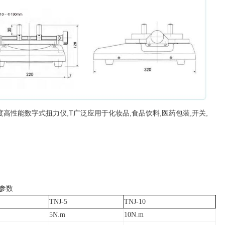
度高性能数字式扭力仪
,T
广泛应用于化妆品
,
食品饮料
,
医药包装
,
开关
,
参数
TNJ-5
TNJ-10
5N.m
10N.m