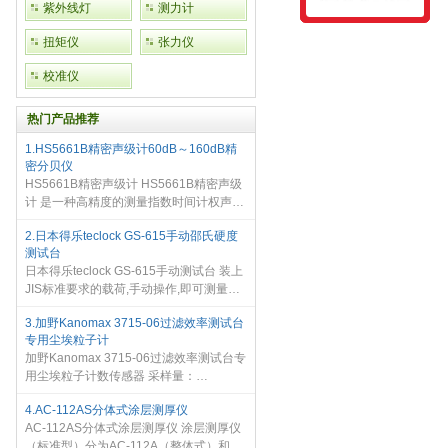
紫外线灯
测力计
扭矩仪
张力仪
校准仪
热门产品推荐
1.HS5661B精密声级计60dB～160dB精
密分贝仪
HS5661B精密声级计 HS5661B精密声级
计 是一种高精度的测量指数时间计权声级
的通用声级计，其性能符合GB/T3785和
2.日本得乐teclock GS-615手动邵氏硬度
IEC61672-2002标准对1级声级计的要
测试台
求。 HS5661B精密声级计 采用了先进的
日本得乐teclock GS-615手动测试台 装上
数字检
JIS标准要求的载荷,手动操作,即可测量硬
度. 采用凸轮设计,实现了简单操作和成本
3.加野Kanomax 3715-06过滤效率测试台
控制 对中装置实现了测头和被测物的充分
专用尘埃粒子计
接船。 怀邮的1kg砝码(Z
加野Kanomax 3715-06过滤效率测试台专
用尘埃粒子计数传感器 采样量：
2.83L/min(0.1cfm) 6种粒径同时测试
4.AC-112AS分体式涂层测厚仪
（0.3、0.5、1.0、3.0.5.0、10.0um) zui
AC-112AS分体式涂层测厚仪 涂层测厚仪
大可测浓度可达2,000,000CNT/ft3 内置真
（标准型）分为AC-112A（整体式）和