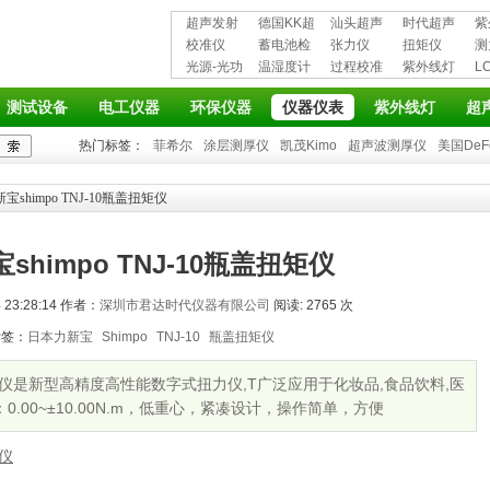
超声发射
德国KK超
汕头超声
时代超声
紫
接收仪器
校准仪
声波探伤
蓄电池检
超声探伤
张力仪
波探伤仪
扭矩仪
护
测
光源-光功
仪
测仪
温湿度计
仪
过程校准
紫外线灯
L
率计
仪
仪
测试设备
电工仪器
环保仪器
仪器仪表
紫外线灯
超
热门标签：
菲希尔
涂层测厚仪
凯茂Kimo
超声波测厚仪
美国DeF
宝shimpo TNJ-10瓶盖扭矩仪
shimpo TNJ-10瓶盖扭矩仪
23:28:14 作者：
深圳市君达时代仪器有限公司
阅读: 2765 次
标签：
日本力新宝
Shimpo
TNJ-10
瓶盖扭矩仪
盖扭矩仪是新型高精度高性能数字式扭力仪,T广泛应用于化妆品,食品饮料,医
.00~±10.00N.m，低重心，紧凑设计，操作简单，方便
仪