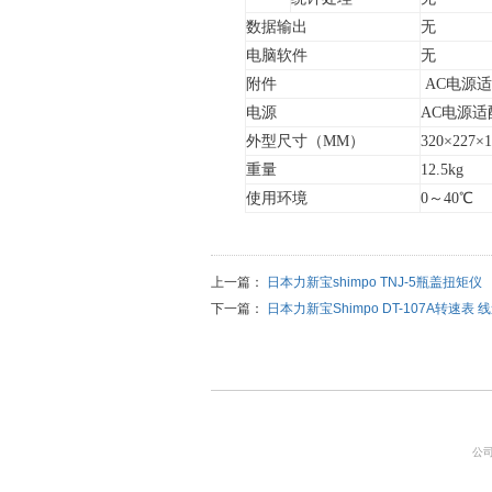
数据输出
无
电脑软件
无
附件
AC
电源适
电源
AC
电源适
外型尺寸（
MM
）
320
×
227
×
1
重量
12.5kg
使用环境
0
～
40
℃
上一篇：
日本力新宝shimpo TNJ-5瓶盖扭矩仪
下一篇：
日本力新宝Shimpo DT-107A转速表
公司