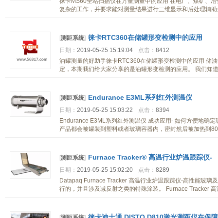
徕卡MS60全站扫描仪在方量测量中的应用 在电厂、煤矿、
复杂的工作，并要求能对测量结果进行三维显示和后处理辅助
徕卡RTC360在储罐形变检测中的应用
[
测距系统
]
日期：
2019-05-25 15:19:04
点击：
8412
油罐测量的好助手徕卡RTC360在储罐形变检测中的应用 
定，本期我们给大家分享的是油罐形变检测的应用。 我们知
Endurance E3ML系列红外测温仪
[
测距系统
]
日期：
2019-05-25 15:03:22
点击：
8394
Endurance E3ML系列红外测温仪 成功应用- 如何方便
产品都会被罐装到塑料或者玻璃容器内，密封然后被加热到8
Furnace Tracker® 高温行业炉温跟踪仪-
[
测距系统
]
日期：
2019-05-25 15:02:20
点击：
8289
Datapaq Furnace Tracker 高温行业炉温跟踪仪-
行的，并且涉及减反射之类的特殊涂装。 Furnace Tracker
徕卡迪士通 DISTO D810激光测距仪在
[
测距系统
]