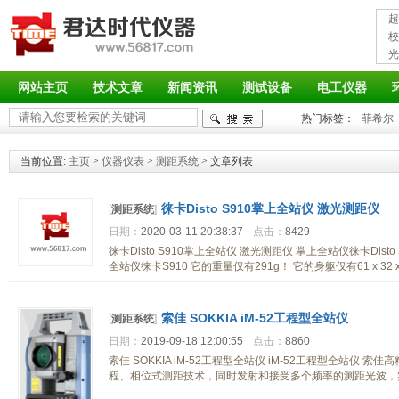
超
接
校
光
率
网站主页
技术文章
新闻资讯
测试设备
电工仪器
热门标签：
菲希尔
当前位置:
主页
>
仪器仪表
>
测距系统
> 文章列表
徕卡Disto S910掌上全站仪 激光测距仪
[
测距系统
]
日期：
2020-03-11 20:38:37
点击：
8429
徕卡Disto S910掌上全站仪 激光测距仪 掌上全站仪徕卡Di
全站仪徕卡S910 它的重量仅有291g！ 它的身躯仅有61 x 32 
索佳 SOKKIA iM-52工程型全站仪
[
测距系统
]
日期：
2019-09-18 12:00:55
点击：
8860
索佳 SOKKIA iM-52工程型全站仪 iM-52工程型全站仪 索
程、相位式测距技术，同时发射和接受多个频率的测距光波，