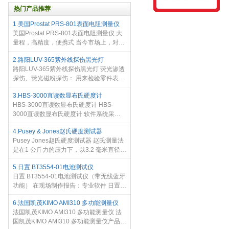
热门产品推荐
1.美国Prostat PRS-801表面电阻测量仪
美国Prostat PRS-801表面电阻测量仪 大
量程，高精度，便携式 当今市场上，对于
具有最大量程的，便携式恒压测试的电阻
2.路阳LUV-365紫外线探伤黑光灯
测量仪来说，PRS-801将是绝大多数ESD
路阳LUV-365紫外线探伤黑光灯 荧光渗透
静电防护专业人士的首选。原因
探伤、荧光磁粉探伤： 用来检验零件表面
的缺陷；用于飞机、铁路、锻造、 冶金机
3.HBS-3000直读数显布氏硬度计
械和各种机械制造厂。 泄漏检查： 润滑系
HBS-3000直读数显布氏硬度计 HBS-
统、液压系统、管道
3000直读数显布氏硬度计 软件系统采用
计算机智能编程，使用光电传感技术，通
4.Pusey & Jones赵氏硬度测试器
过自主选择测试条件，在LCD显示屏上能
Pusey Jones赵氏硬度测试器 赵氏测量法
显示试验方法、上下限范围，测量压
是在1 公斤力的压力下，以3.2 毫米直径的
指针压入橡胶，经1 分钟后所读得的度
5.日置 BT3554-01电池测试仪
数。精确度是0．01 毫米深度。 Pusey
日置 BT3554-01电池测试仪（带无线蓝牙
Jones赵氏硬度测试器 主要用于测定
功能） 在现场制作报告：专业软件 日置
BT3554-01电池测试仪 安装了Bluetooth
6.法国凯茂KIMO AMI310 多功能测量仪
的无线技术。读取至平板设备和智能手机
法国凯茂KIMO AMI310 多功能测量仪 法
中的测量数据除了可以表单格式
国凯茂KIMO AMI310 多功能测量仪产品特