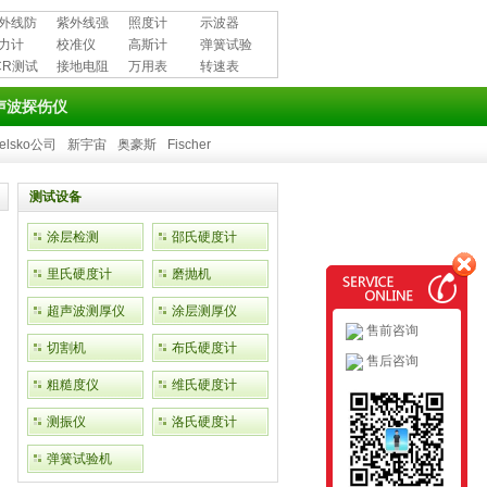
外线防
紫外线强
照度计
示波器
用品
力计
度计
校准仪
高斯计
弹簧试验
CR测试
接地电阻
万用表
机
转速表
测试仪
声波探伤仪
elsko公司
新宇宙
奥豪斯
Fischer
测试设备
涂层检测
邵氏硬度计
里氏硬度计
磨抛机
超声波测厚仪
涂层测厚仪
售前咨询
切割机
布氏硬度计
售后咨询
粗糙度仪
维氏硬度计
测振仪
洛氏硬度计
弹簧试验机