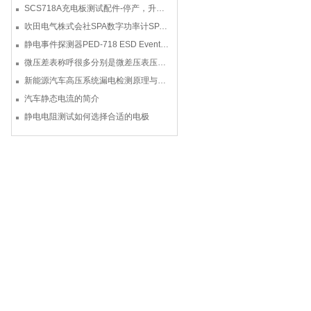
SCS718A充电板测试配件-停产，升级型号770719
吹田电气株式会社SPA数字功率计SPA3000/SPA2000/SPA1000
静电事件探测器PED-718 ESD Event Detector
微压差表称呼很多分别是微差压表压差计微压表
新能源汽车高压系统漏电检测原理与故障检修
汽车静态电流的简介
静电电阻测试如何选择合适的电极