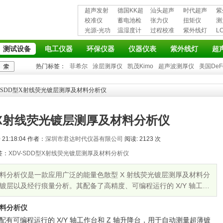
超声发射
德国KK超
汕头超声
时代超声
紫
接收仪器
校准仪
声波探伤
蓄电池检
超声探伤
张力仪
波探伤仪
扭矩仪
护
测
光源-光功
仪
测仪
温湿度计
仪
过程校准
紫外线灯
L
率计
仪
仪
测试设备
电工仪器
环保仪器
仪器仪表
紫外线灯
超
热门标签：
菲希尔
涂层测厚仪
凯茂Kimo
超声波测厚仪
美国DeF
V-SDD型X射线荧光镀层测厚及材料分析仪
D型X射线荧光镀层测厚及材料分析仪
21:18:04 作者：
深圳市君达时代仪器有限公司
阅读: 2123 次
签：
XDV-SDD型X射线荧光镀层测厚及材料分析仪
及材料分析仪是一款应用广泛的能量色散型 X 射线荧光镀层测厚及材料分
层以及经行痕量分析。其配备了高精度、可编程运行的 X/Y 轴工作
材料分析仪
有可编程运行的 X/Y 轴工作台和 Z 轴升降台，用于自动测量超薄镀