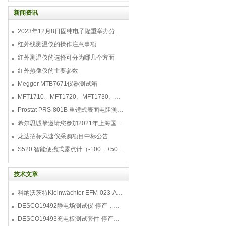
色: 便携式测量仪可测量: 差压, 风速, 风量,
温湿度, 温度, 照度, 大气压力, 转速二氧化
新闻资讯
碳, 一氧化碳, 可燃气体,
2023年12月8日固纬电子隆重举办分销商答谢会，展示重磅新产品！
红外线测温仪的操作注意事项
红外测温仪的选择可分为哪几个方面
红外热像仪的主要参数
Megger MTB7671仪器测试箱
MFT1710、MFT1720、MFT1730、MFT1735多功能测试仪
Prostat PRS-801B 重锤式表面电阻测量仪
希尔思诚挚邀请您参加2021年上海国际压缩机及设
龙达招标风速仪采购项目中标公告
S520 智能便携式露点计（-100... +50 °C TD）
技术文章
科纳沃茨特Kleinwächter EFM-023-AKC静电测试仪套件-EFM023AKC KIT
DESCO19492静电场测试仪-停产，替代型号770716
DESCO19493充电板测试套件-停产，替代型号718+770719