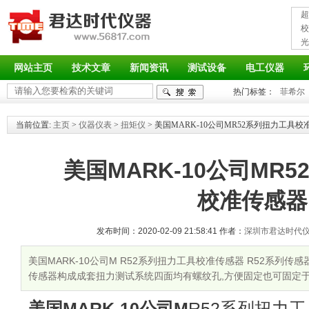
超
接
校
光
率
网站主页
技术文章
新闻资讯
测试设备
电工仪器
热门标签：
菲希尔
当前位置:
主页
>
仪器仪表
>
扭矩仪
> 美国MARK-10公司MR52系列扭力工具
美国MARK-10公司MR
校准传感器
发布时间：2020-02-09 21:58:41 作者：
深圳市君达时代
美国MARK-10公司M R52系列扭力工具校准传感器 R52系列
传感器构成成套扭力测试系统四面均有螺纹孔,方便固定也可固定
美国MARK-10公司M
R52系列扭力